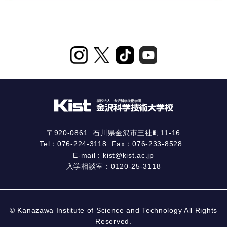
〒920-0861
石川県金沢市三社町11-16
Tel：
076-224-3118
Fax：076-233-8528
E-mail：
kist@kist.ac.jp
入学相談室：
0120-25-3118
© Kanazawa Institute of Science and Technology All Rights
Reserved.