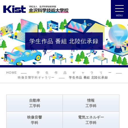
MENU
学生作品 番組 北陸伝承録
HOME
学生作品ギャラリー
映像音響学科ギャラリー
学生作品 番組 北陸伝承録
自動車
情報
工学科
工学科
映像音響
電気エネルギー
学科
工学科