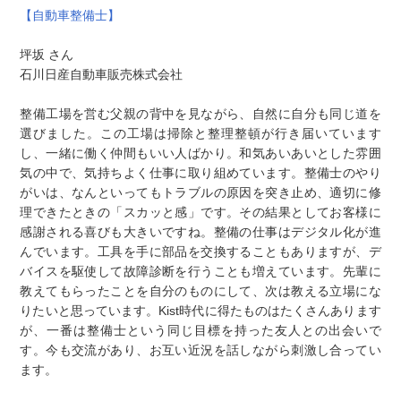
【自動車整備士】
坪坂 さん
石川日産自動車販売株式会社
整備工場を営む父親の背中を見ながら、自然に自分も同じ道を
選びました。この工場は掃除と整理整頓が行き届いています
し、一緒に働く仲間もいい人ばかり。和気あいあいとした雰囲
気の中で、気持ちよく仕事に取り組めています。整備士のやり
がいは、なんといってもトラブルの原因を突き止め、適切に修
理できたときの「スカッと感」です。その結果としてお客様に
感謝される喜びも大きいですね。整備の仕事はデジタル化が進
んでいます。工具を手に部品を交換することもありますが、デ
バイスを駆使して故障診断を行うことも増えています。先輩に
教えてもらったことを自分のものにして、次は教える立場にな
りたいと思っています。Kist時代に得たものはたくさんあります
が、一番は整備士という同じ目標を持った友人との出会いで
す。今も交流があり、お互い近況を話しながら刺激し合ってい
ます。