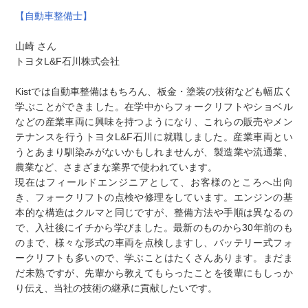
【自動車整備士】
山崎 さん
トヨタL&F石川株式会社
Kistでは自動車整備はもちろん、板金・塗装の技術なども幅広く
学ぶことができました。在学中からフォークリフトやショベル
などの産業車両に興味を持つようになり、これらの販売やメン
テナンスを行うトヨタL&F石川に就職しました。産業車両とい
うとあまり馴染みがないかもしれませんが、製造業や流通業、
農業など、さまざまな業界で使われています。
現在はフィールドエンジニアとして、お客様のところへ出向
き、フォークリフトの点検や修理をしています。エンジンの基
本的な構造はクルマと同じですが、整備方法や手順は異なるの
で、入社後にイチから学びました。最新のものから30年前のも
のまで、様々な形式の車両を点検しますし、バッテリー式フォ
ークリフトも多いので、学ぶことはたくさんあります。まだま
だ未熟ですが、先輩から教えてもらったことを後輩にもしっか
り伝え、当社の技術の継承に貢献したいです。