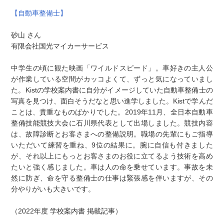
【自動車整備士】
砂山 さん
有限会社国光マイカーサービス
中学生の頃に観た映画「ワイルドスピード」。車好きの主人公
が作業している空間がカッコよくて、ずっと気になっていまし
た。Kistの学校案内書に自分がイメージしていた自動車整備士の
写真を見つけ、面白そうだなと思い進学しました。Kistで学んだ
ことは、貴重なものばかりでした。2019年11月、全日本自動車
整備技能競技大会に石川県代表として出場しました。競技内容
は、故障診断とお客さまへの整備説明。職場の先輩にもご指導
いただいて練習を重ね、9位の結果に。腕に自信も付きました
が、それ以上にもっとお客さまのお役に立てるよう技術を高め
たいと強く感じました。車は人の命を乗せています。事故を未
然に防ぎ、命を守る整備士の仕事は緊張感を伴いますが、その
分やりがいも大きいです。
（2022年度 学校案内書 掲載記事）