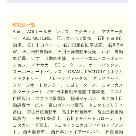
就職先一覧
Audi、 AOIホールディングス、 アクティオ、 アスモータ
ー、 ABE MOTERS、 石川ダイハツ販売、 石川トヨタ自
動車、 石川トヨペット、 石川日産自動車販売、 石川BM
W、 石川日野自動車、 石川三菱自動車販売、 いすゞ自動
車近畿、 いすゞ自動車中部、 イーピーエム・コーポレー
ション、 イヤサカ、 SGモータース、 オートバックス、
スーパーオートバックス、 OSAMU-FACTORY（オサム
ファクトリー）、 ガレージフィックス、 クラスキャド、
クリーンオートセンター、 古城モータース、 コマツカス
タマーサポート、JAF 日本自動車連盟 中部本部、 スズキ
自販富山、 スズキ自販北陸、 損保ジャパン、 東京海上日
動調査サービス、 富山ダイハツ販売、 トヨタモビリティ
富山、 富山日産自動車、 富山日野自動車、 富山三菱自動
車販売、 トヨタL&F富山、 石川トヨペットカローラ、 ト
ヨタカローラ富山、 トヨタテクニカルディベロップメン
ト、 西田自動車、 西日本ジェイアールバス、 日産自動