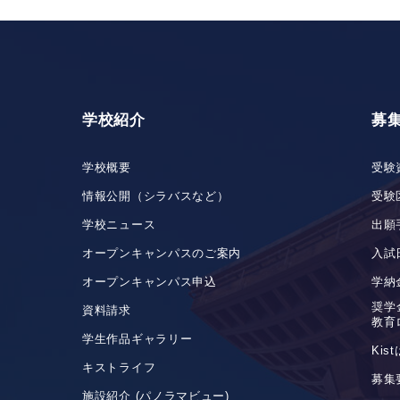
学校紹介
募
学校概要
受験
情報公開（シラバスなど）
受験
学校ニュース
出願
オープンキャンパスのご案内
入試
オープンキャンパス申込
学納
奨学
資料請求
教育
学生作品ギャラリー
Ki
キストライフ
募集
施設紹介 (パノラマビュー)