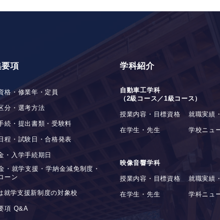
集要項
学科紹介
自動車工学科
資格・修業年・定員
（2級コース／1級コース）
区分・選考方法
授業内容・目標資格
就職実績
手続・提出書類・受験料
在学生・先生
学校ニュ
日程・試験日・合格発表
金・入学手続期日
映像音響学科
金・就学支援・学納金減免制度・
ローン
授業内容・目標資格
就職実績
stは就学支援新制度の対象校
在学生・先生
学科ニュ
要項 Q&A