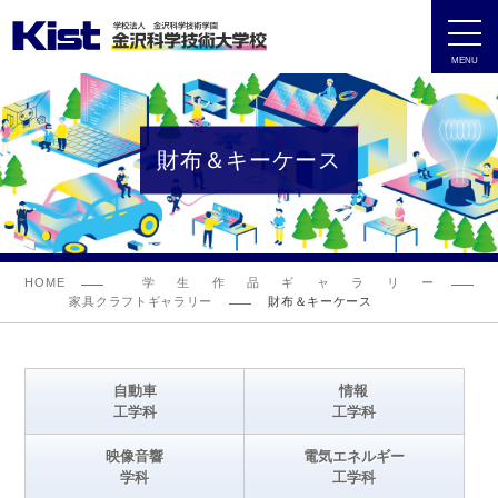
MENU
財布＆キーケース
HOME
学生作品ギャラリー
家具クラフトギャラリー
財布＆キーケース
自動車
情報
工学科
工学科
映像音響
電気エネルギー
学科
工学科