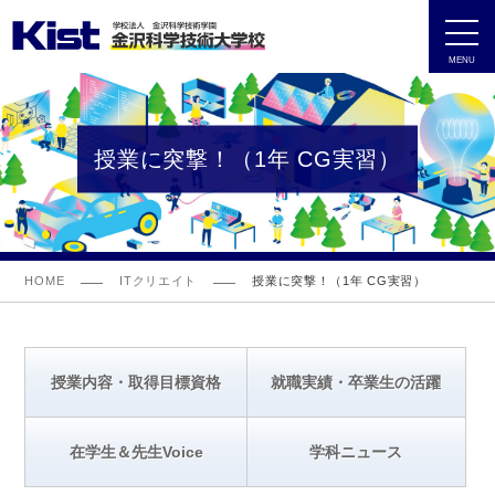
MENU
授業に突撃！（1年 CG実習）
HOME
ITクリエイト
授業に突撃！（1年 CG実習）
授業内容・取得目標資格
就職実績・卒業生の活躍
在学生＆先生Voice
学科ニュース