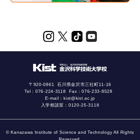
〒920-0861
石川県金沢市三社町11-16
Tel：
076-224-3118
Fax：076-233-8528
E-mail：
kist@kist.ac.jp
入学相談室：
0120-25-3118
© Kanazawa Institute of Science and Technology All Rights
Reserved.