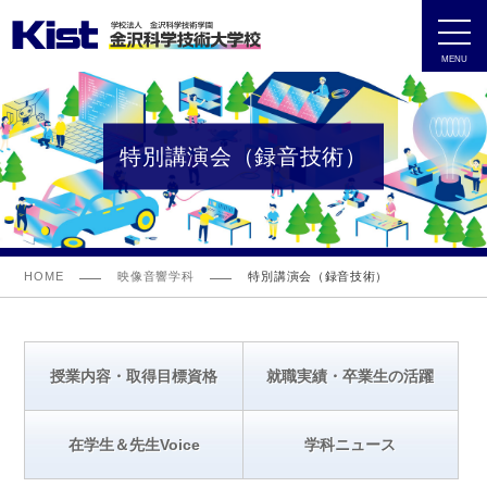
MENU
特別講演会（録音技術）
HOME
映像音響学科
特別講演会（録音技術）
授業内容・取得目標資格
就職実績・卒業生の活躍
在学生＆先生Voice
学科ニュース