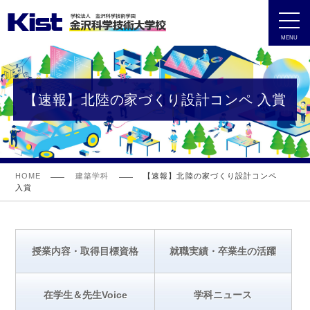
MENU
【速報】北陸の家づくり設計コンペ 入賞
HOME
建築学科
【速報】北陸の家づくり設計コンペ
入賞
授業内容・取得目標資格
就職実績・卒業生の活躍
在学生＆先生Voice
学科ニュース