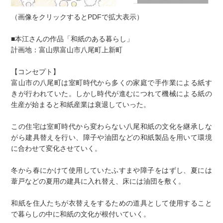
（画像をクリックするとPDFで拡大表示）
■本江さんの作品「和紙のある暮らし」
計画地：富山県富山市八尾町上新町
【コンセプト】
富山市の八尾町は室町時代から多くの家庭で手作業による紙す
きが行われていた。しかし時代が進むにつれて機械による紙の
生産が始まると和紙産業は衰退していった。
この住宅は室町時代から変わらない八尾和紙の文化を継承しな
がら建具替えを行い、障子や油団などの和紙製品を用いて環境
に合わせて変化させていく。
冬から春にかけて使用していたふすまや障子をはずし、夏には
葦戸などの夏用の建具に入れ替え、床には油団を敷く。
和紙を住人たちが衣替えをするための道具として使用すること
で暮らしの中に和紙の文化が根付いていく。