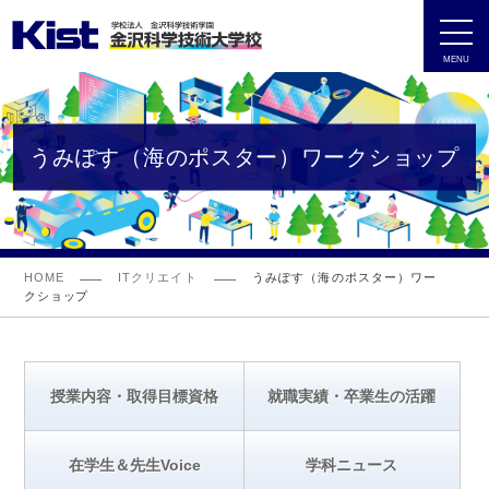
MENU
うみぽす（海のポスター）ワークショップ
HOME
ITクリエイト
うみぽす（海のポスター）ワー
クショップ
授業内容・取得目標資格
就職実績・卒業生の活躍
在学生＆先生Voice
学科ニュース