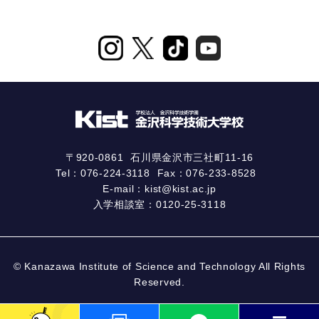
〒920-0861
石川県金沢市三社町11-16
Tel：
076-224-3118
Fax：076-233-8528
E-mail：
kist@kist.ac.jp
入学相談室：
0120-25-3118
© Kanazawa Institute of Science and Technology All Rights
Reserved.