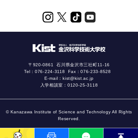
〒920-0861
石川県金沢市三社町11-16
Tel：
076-224-3118
Fax：076-233-8528
E-mail：
kist@kist.ac.jp
入学相談室：
0120-25-3118
© Kanazawa Institute of Science and Technology All Rights
Reserved.