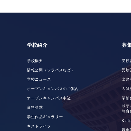
学校紹介
募
学校概要
受験
情報公開（シラバスなど）
受験
学校ニュース
出願
オープンキャンパスのご案内
入試
オープンキャンパス申込
学納
奨学
資料請求
教育
学生作品ギャラリー
Ki
キストライフ
募集