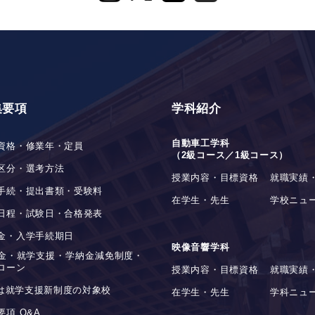
集要項
学科紹介
自動車工学科
資格・修業年・定員
（2級コース／1級コース）
区分・選考方法
授業内容・目標資格
就職実績
手続・提出書類・受験料
在学生・先生
学校ニュ
日程・試験日・合格発表
金・入学手続期日
映像音響学科
金・就学支援・学納金減免制度・
ローン
授業内容・目標資格
就職実績
stは就学支援新制度の対象校
在学生・先生
学科ニュ
要項 Q&A