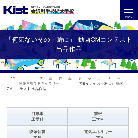
MENU
「何気ないその一瞬に」 動画CMコンテスト
出品作品
HOME
学生作品ギャラリー
映像音響学科ギャラリー
「何気ないその一瞬に」 動画
CMコンテスト 出品作品
自動車
情報
工学科
工学科
映像音響
電気エネルギー
学科
工学科