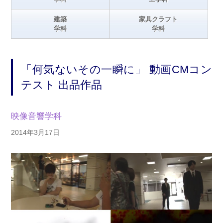
建築
家具クラフト
学科
学科
「何気ないその一瞬に」 動画CMコン
テスト 出品作品
映像音響学科
2014年3月17日