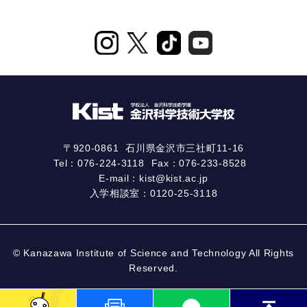
〒920-0861
石川県金沢市三社町11-16
Tel：
076-224-3118
Fax：076-233-8528
E-mail：
kist@kist.ac.jp
入学相談室：
0120-25-3118
© Kanazawa Institute of Science and Technology All Rights
Reserved.