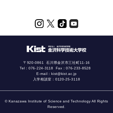
〒920-0861
石川県金沢市三社町11-16
Tel：
076-224-3118
Fax：076-233-8528
E-mail：
kist@kist.ac.jp
入学相談室：
0120-25-3118
© Kanazawa Institute of Science and Technology All Rights
Reserved.