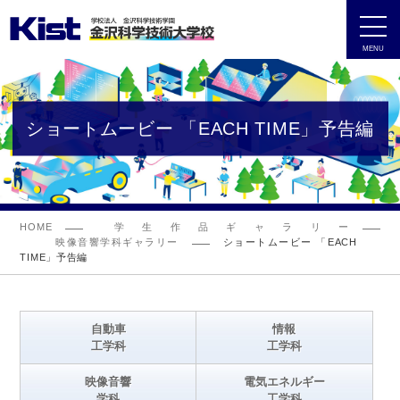
MENU
ショートムービー 「EACH TIME」予告編
HOME
学生作品ギャラリー
映像音響学科ギャラリー
ショートムービー 「EACH
TIME」予告編
自動車
情報
工学科
工学科
映像音響
電気エネルギー
学科
工学科