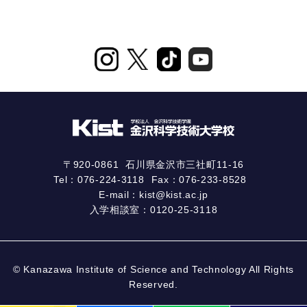
〒920-0861
石川県金沢市三社町11-16
Tel：
076-224-3118
Fax：076-233-8528
E-mail：
kist@kist.ac.jp
入学相談室：
0120-25-3118
© Kanazawa Institute of Science and Technology All Rights
Reserved.