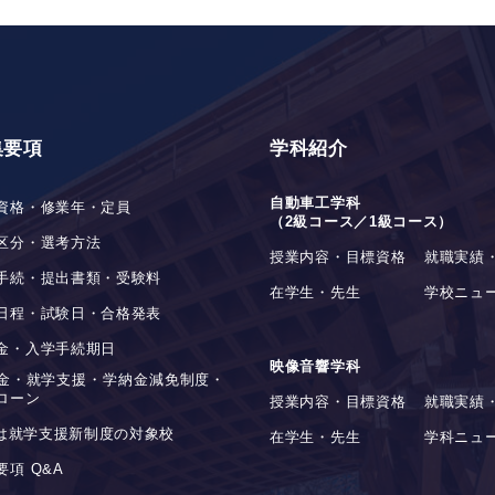
集要項
学科紹介
自動車工学科
資格・修業年・定員
（2級コース／1級コース）
区分・選考方法
授業内容・目標資格
就職実績
手続・提出書類・受験料
在学生・先生
学校ニュ
日程・試験日・合格発表
金・入学手続期日
映像音響学科
金・就学支援・学納金減免制度・
ローン
授業内容・目標資格
就職実績
stは就学支援新制度の対象校
在学生・先生
学科ニュ
要項 Q&A