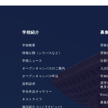
学校紹介
募
学校概要
受験
情報公開（シラバスなど）
受験
学校ニュース
出願
オープンキャンパスのご案内
入試
オープンキャンパス申込
学納
奨学
資料請求
教育
学生作品ギャラリー
Ki
キストライフ
募集
施設紹介 (パノラマビュー)