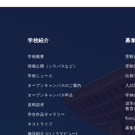
学校紹介
募
学校概要
受験
情報公開（シラバスなど）
受験
学校ニュース
出願
オープンキャンパスのご案内
入試
オープンキャンパス申込
学納
奨学
資料請求
教育
学生作品ギャラリー
Ki
キストライフ
募集
施設紹介 (パノラマビュー)