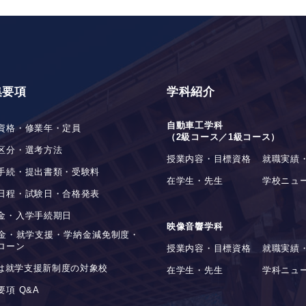
集要項
学科紹介
自動車工学科
資格・修業年・定員
（2級コース／1級コース）
区分・選考方法
授業内容・目標資格
就職実績
手続・提出書類・受験料
在学生・先生
学校ニュ
日程・試験日・合格発表
金・入学手続期日
映像音響学科
金・就学支援・学納金減免制度・
ローン
授業内容・目標資格
就職実績
stは就学支援新制度の対象校
在学生・先生
学科ニュ
要項 Q&A