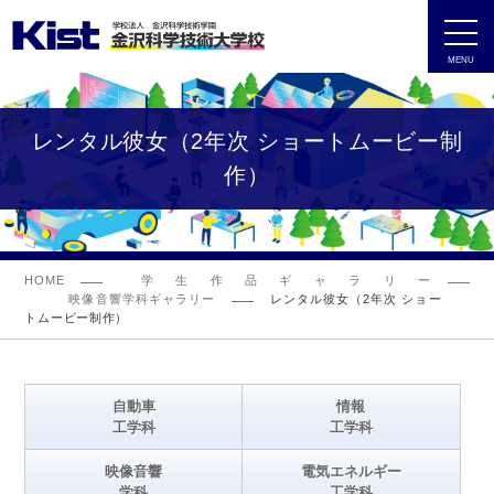
MENU
レンタル彼女（2年次 ショートムービー制
作）
HOME
学生作品ギャラリー
映像音響学科ギャラリー
レンタル彼女（2年次 ショー
トムービー制作）
自動車
情報
工学科
工学科
映像音響
電気エネルギー
学科
工学科