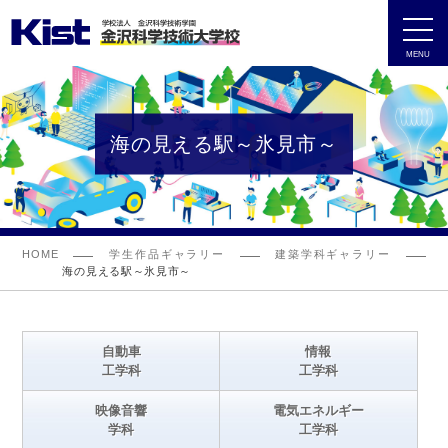
MENU
海の見える駅～氷見市～
HOME
学生作品ギャラリー
建築学科ギャラリー
海の見える駅～氷見市～
自動車
情報
工学科
工学科
映像音響
電気エネルギー
学科
工学科