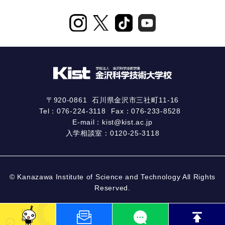
〒920-0861
石川県金沢市三社町11-16
Tel：
076-224-3118
Fax：076-233-8528
E-mail：
kist@kist.ac.jp
入学相談室：
0120-25-3118
© Kanazawa Institute of Science and Technology All Rights
Reserved.