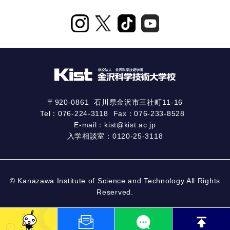
〒920-0861
石川県金沢市三社町11-16
Tel：
076-224-3118
Fax：076-233-8528
E-mail：
kist@kist.ac.jp
入学相談室：
0120-25-3118
© Kanazawa Institute of Science and Technology All Rights
Reserved.