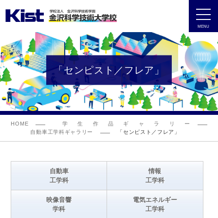
MENU
「センピスト／フレア」
HOME
学生作品ギャラリー
自動車工学科ギャラリー
「センピスト／フレア」
自動車
情報
工学科
工学科
映像音響
電気エネルギー
学科
工学科