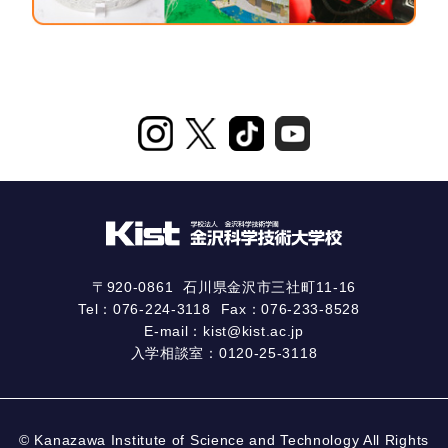
〒920-0861
石川県金沢市三社町11-16
Tel：
076-224-3118
Fax：076-233-8528
E-mail：
kist@kist.ac.jp
入学相談室：
0120-25-3118
© Kanazawa Institute of Science and Technology All Rights