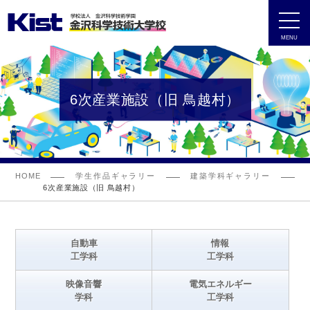
MENU
6次産業施設（旧 鳥越村）
HOME
学生作品ギャラリー
建築学科ギャラリー
6次産業施設（旧 鳥越村）
自動車
情報
工学科
工学科
映像音響
電気エネルギー
学科
工学科