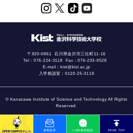
〒920-0861
石川県金沢市三社町11-16
Tel：
076-224-3118
Fax：076-233-8528
E-mail：
kist@kist.ac.jp
入学相談室：
0120-25-3118
© Kanazawa Institute of Science and Technology All Rights
Reserved.
資料請求
LINE個別相談
PAGE TOP