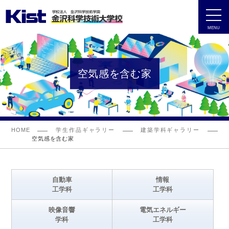
MENU
空気感を含む家
HOME
学生作品ギャラリー
建築学科ギャラリー
空気感を含む家
自動車
情報
工学科
工学科
映像音響
電気エネルギー
学科
工学科