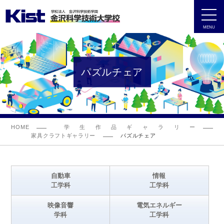
MENU
パズルチェア
HOME
学生作品ギャラリー
家具クラフトギャラリー
パズルチェア
自動車
情報
工学科
工学科
映像音響
電気エネルギー
学科
工学科