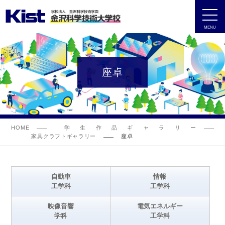
MENU
座卓
HOME
学生作品ギャラリー
家具クラフトギャラリー
座卓
自動車
情報
工学科
工学科
映像音響
電気エネルギー
学科
工学科