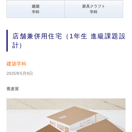
建築
家具クラフト
学科
学科
店舗兼併用住宅（1年生 進級課題設
計）
建築学科
2025年5月9日
蕎麦屋