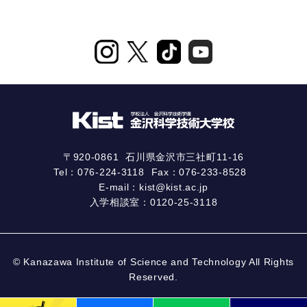
〒920-0861
石川県金沢市三社町11-16
Tel：
076-224-3118
Fax：076-233-8528
E-mail：
kist@kist.ac.jp
入学相談室：
0120-25-3118
© Kanazawa Institute of Science and Technology All Rights
Reserved.