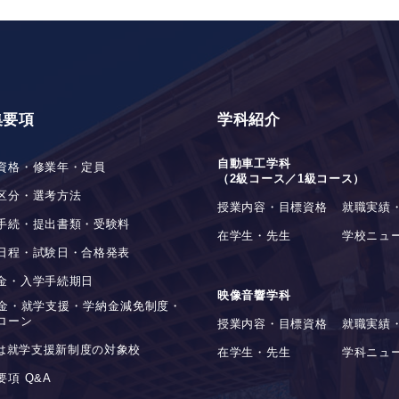
集要項
学科紹介
自動車工学科
資格・修業年・定員
（2級コース／1級コース）
区分・選考方法
授業内容・目標資格
就職実績
手続・提出書類・受験料
在学生・先生
学校ニュ
日程・試験日・合格発表
金・入学手続期日
映像音響学科
金・就学支援・学納金減免制度・
ローン
授業内容・目標資格
就職実績
stは就学支援新制度の対象校
在学生・先生
学科ニュ
要項 Q&A