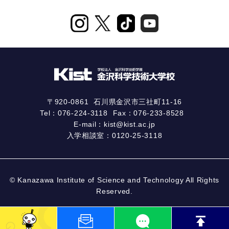
〒920-0861
石川県金沢市三社町11-16
Tel：
076-224-3118
Fax：076-233-8528
E-mail：
kist@kist.ac.jp
入学相談室：
0120-25-3118
© Kanazawa Institute of Science and Technology All Rights
Reserved.