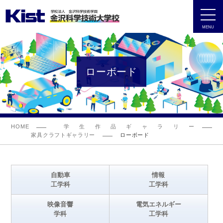
MENU
ローボード
HOME
学生作品ギャラリー
家具クラフトギャラリー
ローボード
自動車
情報
工学科
工学科
映像音響
電気エネルギー
学科
工学科