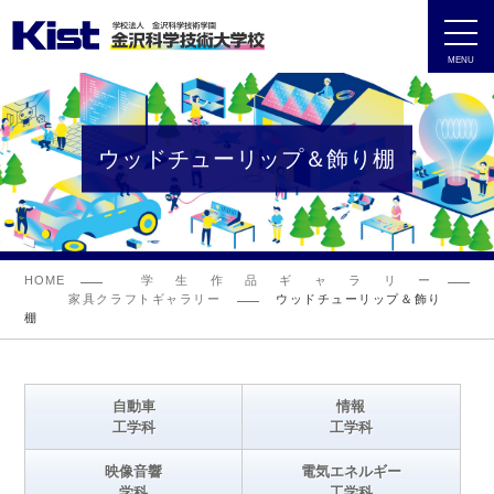
MENU
ウッドチューリップ＆飾り棚
HOME
学生作品ギャラリー
家具クラフトギャラリー
ウッドチューリップ＆飾り
棚
自動車
情報
工学科
工学科
映像音響
電気エネルギー
学科
工学科