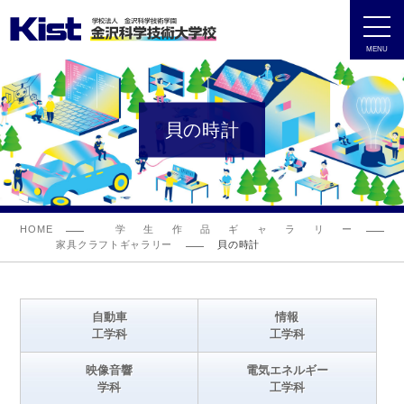
MENU
貝の時計
HOME
学生作品ギャラリー
家具クラフトギャラリー
貝の時計
自動車
情報
工学科
工学科
映像音響
電気エネルギー
学科
工学科