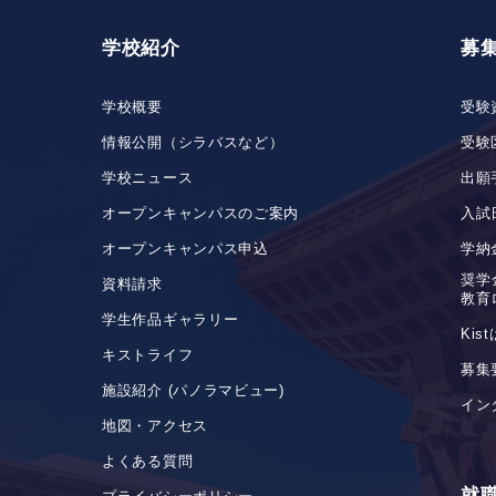
学校紹介
募
学校概要
受験
情報公開（シラバスなど）
受験
学校ニュース
出願
オープンキャンパスのご案内
入試
オープンキャンパス申込
学納
奨学
資料請求
教育
学生作品ギャラリー
Ki
キストライフ
募集
施設紹介 (パノラマビュー)
イン
地図・アクセス
よくある質問
就