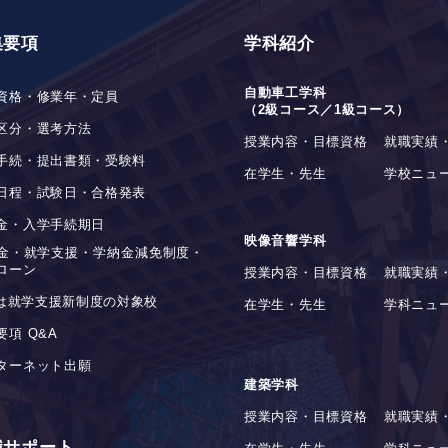
集要項
学科紹介
自動車工学科
資格・修業年・定員
（2級コース／1級コース）
区分・選考方法
授業内容・目標資格
就職実績
手続・提出書類・受験料
在学生・先生
学校ニュ
日程・試験日・合格発表
金・入学手続期日
映像音響学科
金・就学支援・学納金減免制度・
ローン
授業内容・目標資格
就職実績
stは就学支援新制度の対象校
在学生・先生
学科ニュ
要項 Q&A
ターネット出願
建築学科
授業内容・目標資格
就職実績
職サポート