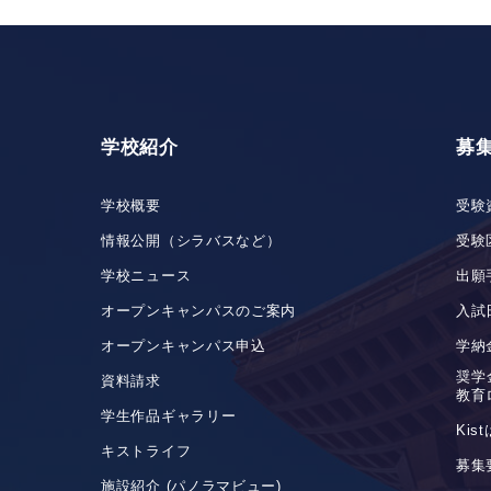
学校紹介
募
学校概要
受験
情報公開（シラバスなど）
受験
学校ニュース
出願
オープンキャンパスのご案内
入試
オープンキャンパス申込
学納
奨学
資料請求
教育
学生作品ギャラリー
Ki
キストライフ
募集
施設紹介 (パノラマビュー)