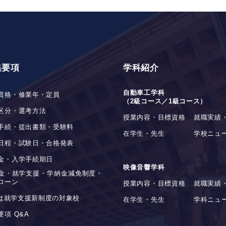
集要項
学科紹介
自動車工学科
資格・修業年・定員
（2級コース／1級コース）
区分・選考方法
授業内容・目標資格
就職実績
手続・提出書類・受験料
在学生・先生
学校ニュ
日程・試験日・合格発表
金・入学手続期日
映像音響学科
金・就学支援・学納金減免制度・
ローン
授業内容・目標資格
就職実績
stは就学支援新制度の対象校
在学生・先生
学科ニュ
要項 Q&A