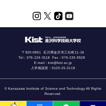
〒920-0861
石川県金沢市三社町11-16
Tel：
076-224-3118
Fax：076-233-8528
E-mail：
kist@kist.ac.jp
入学相談室：
0120-25-3118
© Kanazawa Institute of Science and Technology All Rights
Reserved.