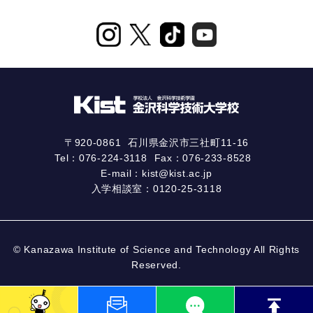
〒920-0861
石川県金沢市三社町11-16
Tel：
076-224-3118
Fax：076-233-8528
E-mail：
kist@kist.ac.jp
入学相談室：
0120-25-3118
© Kanazawa Institute of Science and Technology All Rights
Reserved.