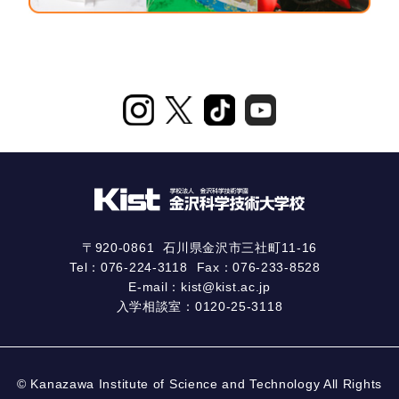
〒920-0861
石川県金沢市三社町11-16
Tel：
076-224-3118
Fax：076-233-8528
E-mail：
kist@kist.ac.jp
入学相談室：
0120-25-3118
© Kanazawa Institute of Science and Technology All Rights