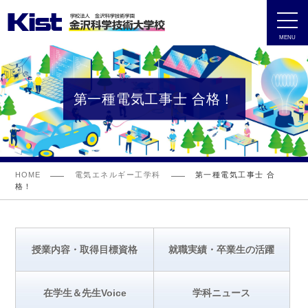
MENU
第一種電気工事士 合格！
HOME
電気エネルギー工学科
第一種電気工事士 合
格！
授業内容・取得目標資格
就職実績・卒業生の活躍
在学生＆先生Voice
学科ニュース