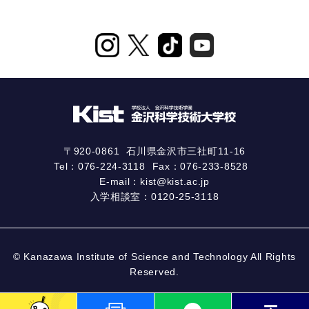
〒920-0861
石川県金沢市三社町11-16
Tel：
076-224-3118
Fax：076-233-8528
E-mail：
kist@kist.ac.jp
入学相談室：
0120-25-3118
© Kanazawa Institute of Science and Technology All Rights
Reserved.