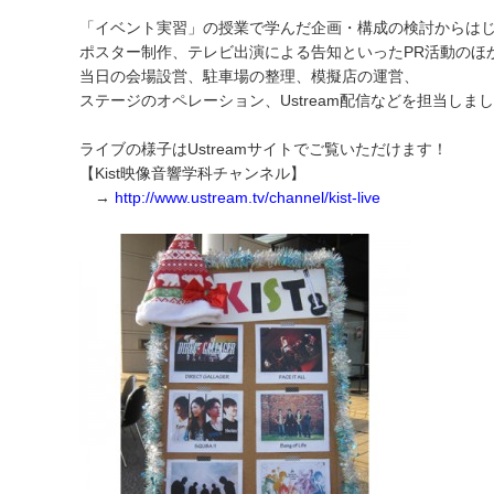
「イベント実習」の授業で学んだ企画・構成の検討からは
ポスター制作、テレビ出演による告知といったPR活動のほ
当日の会場設営、駐車場の整理、模擬店の運営、
ステージのオペレーション、Ustream配信などを担当しま
ライブの様子はUstreamサイトでご覧いただけます！
【Kist映像音響学科チャンネル】
→
http://www.ustream.tv/channel/kist-live