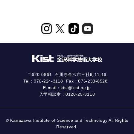
〒920-0861
石川県金沢市三社町11-16
Tel：
076-224-3118
Fax：076-233-8528
E-mail：
kist@kist.ac.jp
入学相談室：
0120-25-3118
© Kanazawa Institute of Science and Technology All Rights
Reserved.