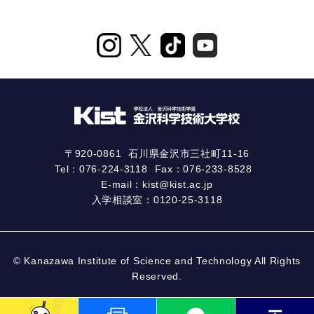
〒920-0861
石川県金沢市三社町11-16
Tel：
076-224-3118
Fax：076-233-8528
E-mail：
kist@kist.ac.jp
入学相談室：
0120-25-3118
© Kanazawa Institute of Science and Technology All Rights
Reserved.