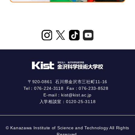
〒920-0861
石川県金沢市三社町11-16
Tel：
076-224-3118
Fax：076-233-8528
E-mail：
kist@kist.ac.jp
入学相談室：
0120-25-3118
© Kanazawa Institute of Science and Technology All Rights
Reserved.