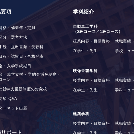
集要項
学科紹介
自動車工学科
資格・修業年・定員
（2級コース／1級コース）
区分・選考方法
授業内容・目標資格
就職実績
手続・提出書類・受験料
在学生・先生
学校ニュ
日程・試験日・合格発表
金・入学手続期日
映像音響学科
金・就学支援・学納金減免制度・
ローン
授業内容・目標資格
就職実績
stは就学支援新制度の対象校
在学生・先生
学科ニュ
要項 Q&A
ターネット出願
建築学科
授業内容・目標資格
就職実績
職サポート
在学生・先生
学科ニュ