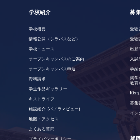
学校紹介
募
学校概要
受験
情報公開（シラバスなど）
受験
学校ニュース
出願
オープンキャンパスのご案内
入試
オープンキャンパス申込
学納
奨学
資料請求
教育
学生作品ギャラリー
Ki
キストライフ
募集
施設紹介 (パノラマビュー)
イン
地図・アクセス
よくある質問
就
プライバシーポリシー